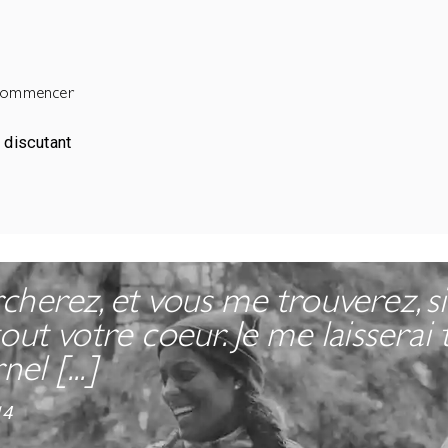
ù commencer
herez, et vous me trouverez, s
out votre coeur. Je me laisserai
nel [...]
14