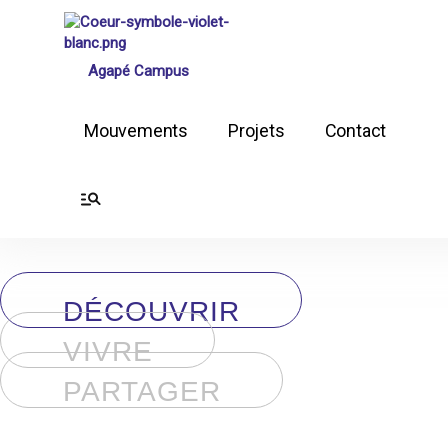
Aller
au
contenu
Agapé Campus
Mouvements
Projets
Contact
DÉCOUVRIR
VIVRE
PARTAGER