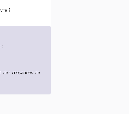
vre ?
 :
ct des croyances de