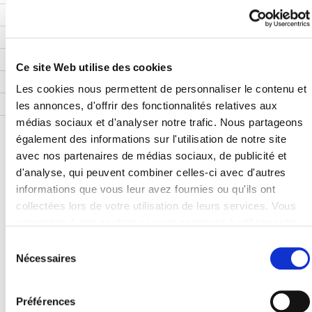
Ce site Web utilise des cookies
Les cookies nous permettent de personnaliser le contenu et
les annonces, d'offrir des fonctionnalités relatives aux
médias sociaux et d'analyser notre trafic. Nous partageons
également des informations sur l'utilisation de notre site
Mentions légales
avec nos partenaires de médias sociaux, de publicité et
Données personnelles
Gestion des cookies
d'analyse, qui peuvent combiner celles-ci avec d'autres
Nous contacter
informations que vous leur avez fournies ou qu'ils ont
collectées lors de votre utilisation de leurs services. Vous
consentez à nos cookies si vous continuez à utiliser notre
Mentions légales
Données personnelles
site Web.
Sélection
Gestion des cookies
Nécessaires
du
Nous contacter
consentement
Préférences
© 2026 Agape France