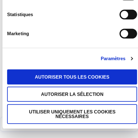
Statistiques
Nos Mouvements
Lyon
Marketing
Toulouse
Rennes
Paris Cité U
Montpellier
Paramètres
Campus Chinois
Corse
Marseille
AUTORISER TOUS LES COOKIES
Agapé dans ta ville
Qui sommes nous ?
Des questions sur Dieu ?
AUTORISER LA SÉLECTION
Nos projets
Nous soutenir
Contact
UTILISER UNIQUEMENT LES COOKIES
NÉCESSAIRES