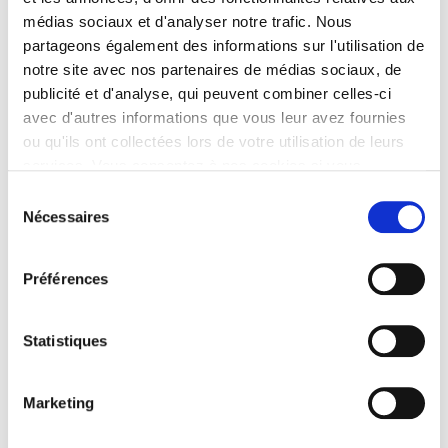
Données personnelles
Gestion des cookies
médias sociaux et d'analyser notre trafic. Nous
Nous contacter
partageons également des informations sur l'utilisation de
notre site avec nos partenaires de médias sociaux, de
publicité et d'analyse, qui peuvent combiner celles-ci
Mentions légales
Données personnelles
avec d'autres informations que vous leur avez fournies
Gestion des cookies
ou qu'ils ont collectées lors de votre utilisation de leurs
Nous contacter
services. Vous consentez à nos cookies si vous
continuez à utiliser notre site Web.
Sélection
Nécessaires
© 2026 Agape France
du
consentement
Préférences
Nos Mouvements
Lyon
Toulouse
Statistiques
Rennes
Paris Cité U
Montpellier
Marketing
Campus Chinois
Corse