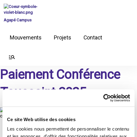
Aller
au
contenu
Agapé Campus
Mouvements
Projets
Contact
Paiement Conférence
Toussaint 2025
Ce site Web utilise des cookies
Les cookies nous permettent de personnaliser le contenu
Mentions légales
et les annonces, d'offrir des fonctionnalités relatives aux